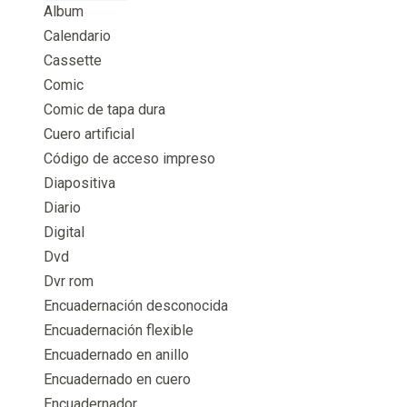
Album
Calendario
Cassette
Comic
Comic de tapa dura
Cuero artificial
Código de acceso impreso
Diapositiva
Diario
Digital
Dvd
Dvr rom
Encuadernación desconocida
Encuadernación flexible
Encuadernado en anillo
Encuadernado en cuero
Encuadernador