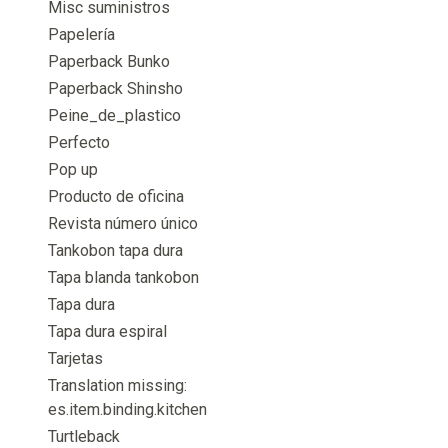
Misc suministros
Papelería
Paperback Bunko
Paperback Shinsho
Peine_de_plastico
Perfecto
Pop up
Producto de oficina
Revista número único
Tankobon tapa dura
Tapa blanda tankobon
Tapa dura
Tapa dura espiral
Tarjetas
Translation missing:
es.item.binding.kitchen
Turtleback