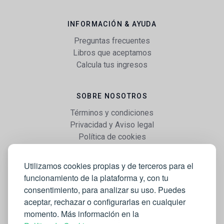
INFORMACIÓN & AYUDA
Preguntas frecuentes
Libros que aceptamos
Calcula tus ingresos
SOBRE NOSOTROS
Términos y condiciones
Privacidad y Aviso legal
Política de cookies
Utilizamos cookies propias y de terceros para el
WEB
funcionamiento de la plataforma y, con tu
Vender libros
consentimiento, para analizar su uso. Puedes
Mi cuenta
aceptar, rechazar o configurarlas en cualquier
Comprar libros
momento. Más información en la
Blog