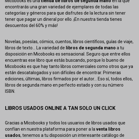
Micobooks es una
tienda de libros de segunda mano
en la que
encontrarás una gran variedad de ejemplares de todas las
categorías y géneros para que disfrutes de la lectura sin tener
tener que pagar un dineral por ello. ¡En nuestra tienda tienes
descuentos del 60% y más!
Novelas, poesías, cómics, cuentos, libros científicos, guías de viaje,
libros de texto... La variedad de
libros de segunda mano
a tu
disposición en Micobooks es sensacional. Seguro que entre ellos
encuentras ese libro que estás buscando, porque lo bueno de
Micobooks es que hay tanto libros comerciales como otros que ya
están descatalogados y son difíciles de encontrar. Primeras
ediciones, últimas, libros firmados por el autor... Eso sí, todos ellos,
libros de segunda mano en perfecto estado y con su número
ISBN.
LIBROS USADOS ONLINE A TAN SOLO UN CLICK
Gracias a Micobooks y todos los usuarios de libros usados que
confían en nuestra plataforma para poner a la
venta libros
usados
, tenemos a tu disposición un interesante catálogo de