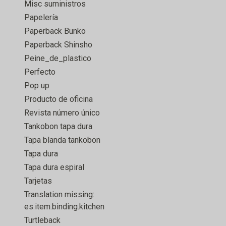
Misc suministros
Papelería
Paperback Bunko
Paperback Shinsho
Peine_de_plastico
Perfecto
Pop up
Producto de oficina
Revista número único
Tankobon tapa dura
Tapa blanda tankobon
Tapa dura
Tapa dura espiral
Tarjetas
Translation missing:
es.item.binding.kitchen
Turtleback