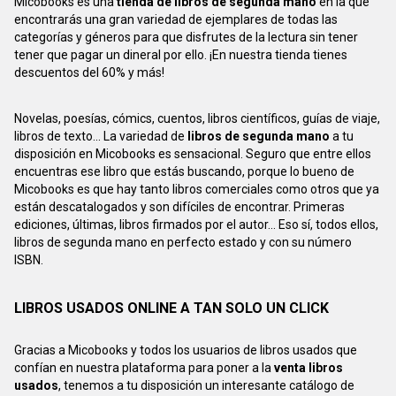
Micobooks es una
tienda de libros de segunda mano
en la que
encontrarás una gran variedad de ejemplares de todas las
categorías y géneros para que disfrutes de la lectura sin tener
tener que pagar un dineral por ello. ¡En nuestra tienda tienes
descuentos del 60% y más!
Novelas, poesías, cómics, cuentos, libros científicos, guías de viaje,
libros de texto... La variedad de
libros de segunda mano
a tu
disposición en Micobooks es sensacional. Seguro que entre ellos
encuentras ese libro que estás buscando, porque lo bueno de
Micobooks es que hay tanto libros comerciales como otros que ya
están descatalogados y son difíciles de encontrar. Primeras
ediciones, últimas, libros firmados por el autor... Eso sí, todos ellos,
libros de segunda mano en perfecto estado y con su número
ISBN.
LIBROS USADOS ONLINE A TAN SOLO UN CLICK
Gracias a Micobooks y todos los usuarios de libros usados que
confían en nuestra plataforma para poner a la
venta libros
usados
, tenemos a tu disposición un interesante catálogo de