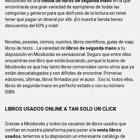
Micobooks es una
tienda de libros de segunda mano
en la que
encontrarás una gran variedad de ejemplares de todas las
categorías y géneros para que disfrutes de la lectura sin tener
tener que pagar un dineral por ello. ¡En nuestra tienda tienes
descuentos del 60% y más!
Novelas, poesías, cómics, cuentos, libros científicos, guías de viaje,
libros de texto... La variedad de
libros de segunda mano
a tu
disposición en Micobooks es sensacional. Seguro que entre ellos
encuentras ese libro que estás buscando, porque lo bueno de
Micobooks es que hay tanto libros comerciales como otros que ya
están descatalogados y son difíciles de encontrar. Primeras
ediciones, últimas, libros firmados por el autor... Eso sí, todos ellos,
libros de segunda mano en perfecto estado y con su número
ISBN.
LIBROS USADOS ONLINE A TAN SOLO UN CLICK
Gracias a Micobooks y todos los usuarios de libros usados que
confían en nuestra plataforma para poner a la
venta libros
usados
, tenemos a tu disposición un interesante catálogo de