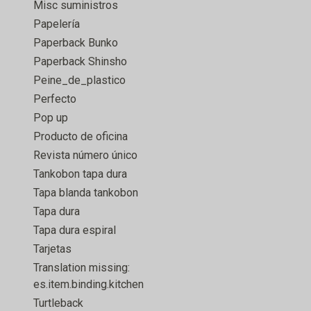
Misc suministros
Papelería
Paperback Bunko
Paperback Shinsho
Peine_de_plastico
Perfecto
Pop up
Producto de oficina
Revista número único
Tankobon tapa dura
Tapa blanda tankobon
Tapa dura
Tapa dura espiral
Tarjetas
Translation missing:
es.item.binding.kitchen
Turtleback