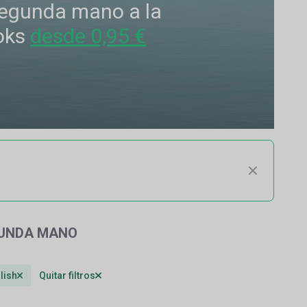
 segunda mano a la
oks
desde 0,95 €
GUNDA MANO
lish
Quitar filtros