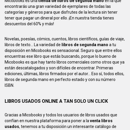
Micobooks es una
tienda de libros de segunda mano
en la que
encontrarás una gran variedad de ejemplares de todas las
categorías y géneros para que disfrutes de la lectura sin tener
tener que pagar un dineral por ello. ¡En nuestra tienda tienes
descuentos del 60% y más!
Novelas, poesías, cómics, cuentos, libros científicos, guías de viaje,
libros de texto... La variedad de
libros de segunda mano
a tu
disposición en Micobooks es sensacional. Seguro que entre ellos
encuentras ese libro que estás buscando, porque lo bueno de
Micobooks es que hay tanto libros comerciales como otros que ya
están descatalogados y son difíciles de encontrar. Primeras
ediciones, últimas, libros firmados por el autor... Eso sí, todos ellos,
libros de segunda mano en perfecto estado y con su número
ISBN.
LIBROS USADOS ONLINE A TAN SOLO UN CLICK
Gracias a Micobooks y todos los usuarios de libros usados que
confían en nuestra plataforma para poner a la
venta libros
usados
, tenemos a tu disposición un interesante catálogo de